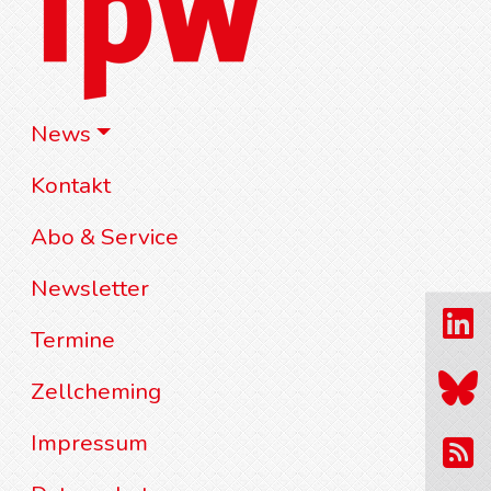
News
Kontakt
Abo & Service
Newsletter
Termine
Zellcheming
Impressum