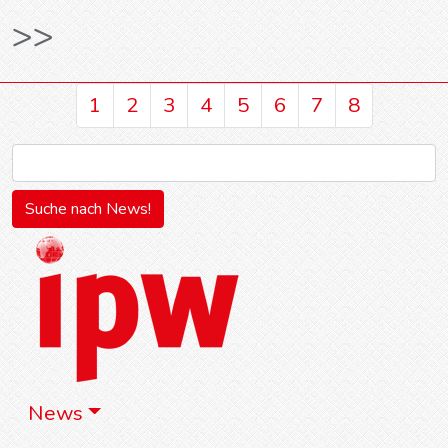
>>
1
2
3
4
5
6
7
8
News