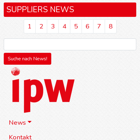
SUPPLIERS NEWS
1
2
3
4
5
6
7
8
News
Kontakt