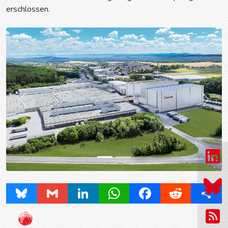
erschlossen.
Prev
Next
Bluesky
Gmail
LinkedIn
WhatsApp
Facebook
Reddit
Share