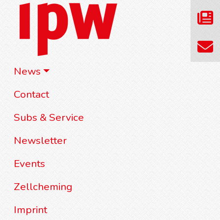
News
Contact
Subs & Service
Newsletter
Events
Zellcheming
Imprint