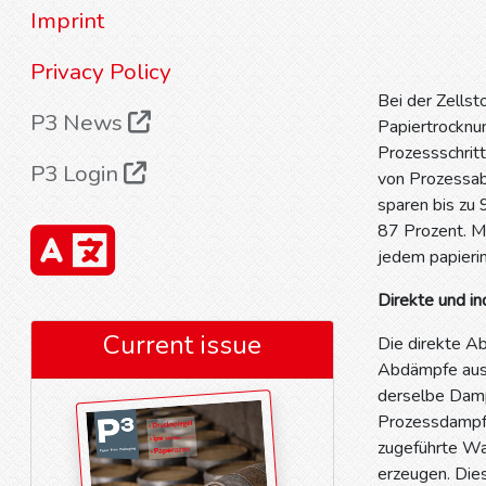
Imprint
Privacy Policy
Bei der Zells
P3 News
Papiertrocknu
Prozessschrit
P3 Login
von Prozessab
sparen bis zu
87 Prozent. Mi
jedem papierin
Direkte und i
Current issue
Die direkte A
Abdämpfe aus 
derselbe Damp
Prozessdampf 
zugeführte Wa
erzeugen. Dies