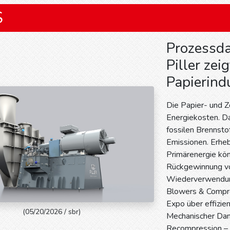
S
Prozessd
Piller zei
Papierind
Die Papier- und Ze
Energiekosten. D
fossilen Brennst
Emissionen. Erhe
Primärenergie kön
Rückgewinnung v
Wiederverwendung
Blowers & Compres
Expo über effizie
(05/20/2026 / sbr)
Mechanischer Dam
Recompression – 