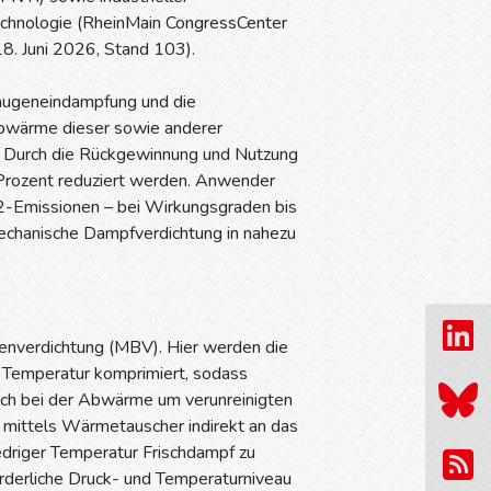
nologie (RheinMain CongressCenter
8. Juni 2026, Stand 103).
laugeneindampfung und die
Abwärme dieser sowie anderer
n. Durch die Rückgewinnung und Nutzung
Prozent reduziert werden. Anwender
2-Emissionen – bei Wirkungsgraden bis
 Mechanische Dampfverdichtung in nahezu
enverdichtung (MBV). Hier werden die
 Temperatur komprimiert, sodass
ch bei der Abwärme um verunreinigten
 mittels Wärmetauscher indirekt an das
driger Temperatur Frischdampf zu
orderliche Druck- und Temperaturniveau