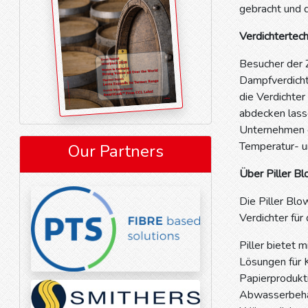
gebracht und 
Verdichtertech
Besucher der 
Dampfverdicht
die Verdichter
abdecken lass
Unternehmen e
Temperatur- u
Our Partners
Über Piller B
Die Piller Blo
Verdichter für
Piller bietet 
Lösungen für K
Papierprodukti
Abwasserbehan