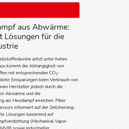
ampf aus Abwärme:
gt Lösungen für die
ustrie
llstoffindustrie ächzt unter hohen
azu kommt die Abhängigkeit von
offen mit entsprechenden CO
-
2
bliche Einsparungen beim Verbrauch von
nen Hersteller jedoch durch die
on Abwärme und die
 als Heizdampf erreichen. Piller
sors informiert auf der Zellcheming-
nte Lösungen basierend auf
pfverdichtung (Mechanical Vapor
MVR) sowie industrieller