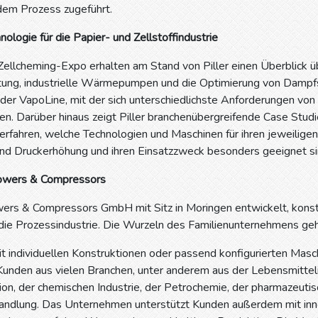
dem Prozess zugeführt.
nologie für die Papier- und Zellstoffindustrie
Zellcheming-Expo erhalten am Stand von Piller einen Überblick 
ung, industrielle Wärmepumpen und die Optimierung von Dampfs
 der VapoLine, mit der sich unterschiedlichste Anforderungen v
en. Darüber hinaus zeigt Piller branchenübergreifende Case Stu
rfahren, welche Technologien und Maschinen für ihren jeweiligen
nd Druckerhöhung und ihren Einsatzzweck besonders geeignet si
lowers & Compressors
wers & Compressors GmbH mit Sitz in Moringen entwickelt, konstr
 die Prozessindustrie. Die Wurzeln des Familienunternehmens geh
mit individuellen Konstruktionen oder passend konfigurierten Masch
unden aus vielen Branchen, unter anderem aus der Lebensmittelin
on, der chemischen Industrie, der Petrochemie, der pharmazeutisc
dlung. Das Unternehmen unterstützt Kunden außerdem mit inno