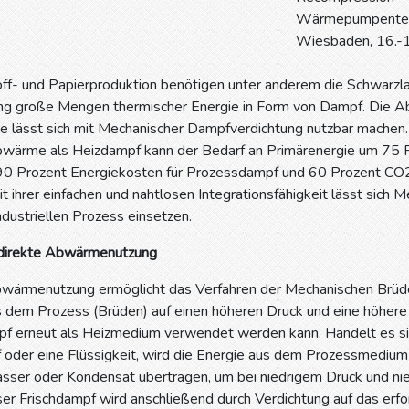
Wärmepumpentech
Wiesbaden, 16.-1
toff- und Papierproduktion benötigen unter anderem die Schwarz
ng große Mengen thermischer Energie in Form von Dampf. Die 
te lässt sich mit Mechanischer Dampfverdichtung nutzbar mache
wärme als Heizdampf kann der Bedarf an Primärenergie um 75 
 90 Prozent Energiekosten für Prozessdampf und 60 Prozent CO
t ihrer einfachen und nahtlosen Integrationsfähigkeit lässt sich
dustriellen Prozess einsetzen.
ndirekte Abwärmenutzung
bwärmenutzung ermöglicht das Verfahren der Mechanischen Brüd
dem Prozess (Brüden) auf einen höheren Druck und eine höhere
f erneut als Heizmedium verwendet werden kann. Handelt es si
oder eine Flüssigkeit, wird die Energie aus dem Prozessmedium
sser oder Kondensat übertragen, um bei niedrigem Druck und nie
er Frischdampf wird anschließend durch Verdichtung auf das erf