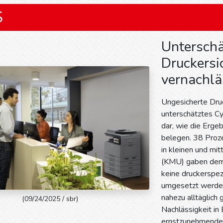
S
Unterschä
Druckersi
vernachlä
Ungesicherte Druc
unterschätztes Cy
dar, wie die Erge
belegen. 38 Proz
in kleinen und mi
(KMU) gaben demn
keine druckerspe
umgesetzt werden.
nahezu alltäglich 
(09/24/2025 / sbr)
Nachlässigkeit in
ernstzunehmendes 