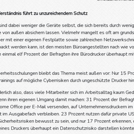
rständnis führt zu unzureichendem Schutz
nd dabei weniger die Geräte selbst, die sich bereits durch weni
 von außen absichern lassen. Vielmehr mangelt es oft am grundsä
er mit einer eigenen Festplatte sowie zahlreichen Netzwerkschni
ehackt werden kann, ist den meisten Büroangestellten nach wie 
 einmal elf Prozent der Befragten ihre Bürodrucker überhaupt m
cherheitsschulungen bleibt das Thema meist außen vor: Nur 15 Pr
ainings auf mögliche Cyberrisiken durch ungeschützte Drucker hi
lich also, dass viele Mitarbeiter sich im Arbeitsalltag kaum Ge
nn ihren eigenen Umgang damit machen: 31 Prozent der Befragte
ome Office per E-Mail versenden, auf Unternehmensdruckern im B
t im Ausgabefach verbleiben. 23 Prozent nutzen dafür private US
icherheitsrisiken bewusst zu sein, und nur 17 Prozent erkennen,
ines Druckers überhaupt ein Datenschutzrisiko darstellen könnte