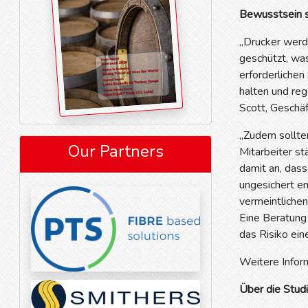
Bewusstsein s
„Drucker werd
geschützt, was
erforderlichen
halten und reg
Scott, Geschä
„Zudem sollten
Our Partners
Mitarbeiter st
damit an, das
ungesichert e
vermeintlichen
Eine Beratung 
das Risiko ein
Weitere Infor
Über die Stud