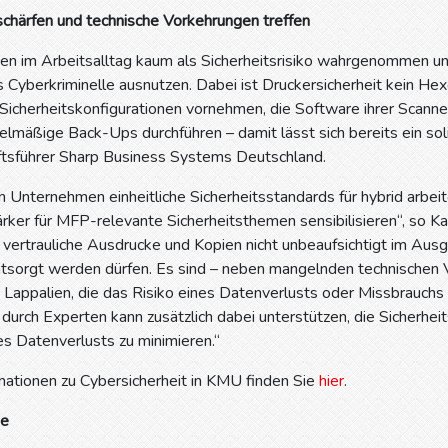
chärfen und technische Vorkehrungen treffen
en im Arbeitsalltag kaum als Sicherheitsrisiko wahrgenommen un
 Cyberkriminelle ausnutzen. Dabei ist Druckersicherheit kein H
 Sicherheitskonfigurationen vornehmen, die Software ihrer Scan
elmäßige Back-Ups durchführen – damit lässt sich bereits ein soli
ftsführer Sharp Business Systems Deutschland.
 Unternehmen einheitliche Sicherheitsstandards für hybrid arbei
ärker für MFP-relevante Sicherheitsthemen sensibilisieren“, so Ka
s vertrauliche Ausdrucke und Kopien nicht unbeaufsichtigt im Au
ntsorgt werden dürfen. Es sind – neben mangelnden technischen 
 Lappalien, die das Risiko eines Datenverlusts oder Missbrauchs
durch Experten kann zusätzlich dabei unterstützen, die Sicherheit
es Datenverlusts zu minimieren.“
mationen zu Cybersicherheit in KMU finden Sie
hier
.
ie