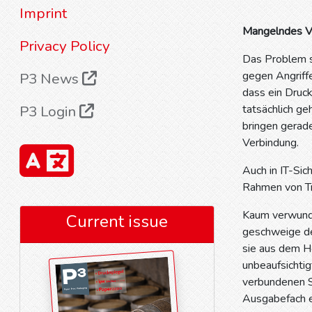
Imprint
Mangelndes Ve
Privacy Policy
Das Problem si
gegen Angriffe
P3 News
dass ein Druck
P3 Login
tatsächlich g
bringen gerade
Verbindung.
Auch in IT-Si
Rahmen von Tr
Kaum verwunder
Current issue
geschweige de
sie aus dem H
unbeaufsichtig
verbundenen S
Ausgabefach e