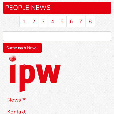
PEOPLE NEWS
1
2
3
4
5
6
7
8
News
Kontakt