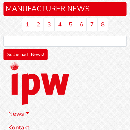
MANUFACTURER NEWS
1
2
3
4
5
6
7
8
News
Kontakt