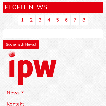
PEOPLE NEWS
1
2
3
4
5
6
7
8
News
Kontakt