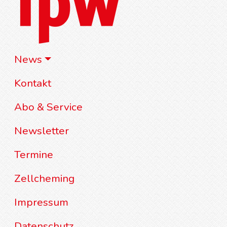
News
Kontakt
Abo & Service
Newsletter
Termine
Zellcheming
Impressum
Datenschutz