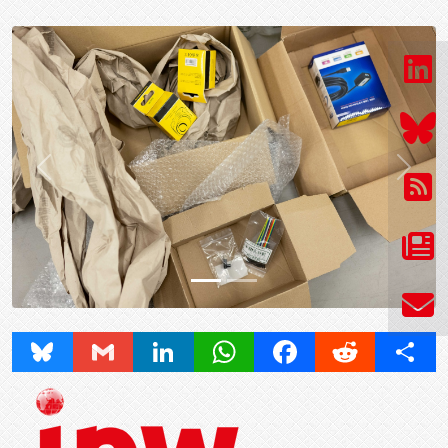
Prev
Next
Bluesky
Gmail
LinkedIn
WhatsApp
Facebook
Reddit
Share