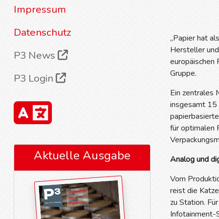
Impressum
Datenschutz
„Papier hat al
Hersteller und
P3 News
europäischen 
Gruppe.
P3 Login
Ein zentrales
insgesamt 15 
papierbasierte
für optimalen 
Verpackungsma
Aktuelle Ausgabe
Analog und di
Vom Produktio
reist die Katz
zu Station. Fü
Infotainment-S