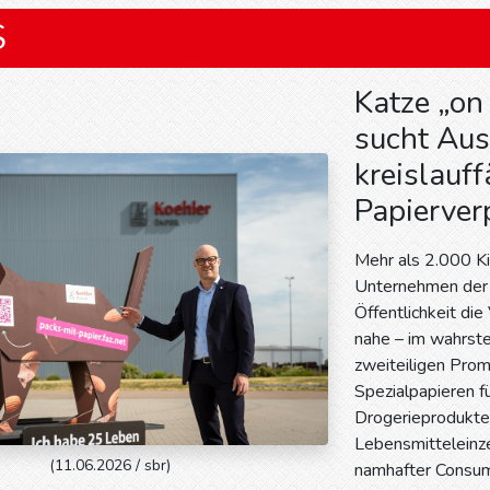
S
Katze „on
sucht Aus
kreislauf
Papierve
Mehr als 2.000 Ki
Unternehmen der 
Öffentlichkeit di
nahe – im wahrst
zweiteiligen Prom
Spezialpapieren 
Drogerieprodukten
Lebensmitteleinz
(11.06.2026 / sbr)
namhafter Consume