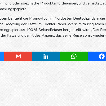
mung oder spezifische Produktanforderungen, und vermittelt so
ackungspapiere.
tember geht die Promo-Tour im Nordosten Deutschlands in die 
he Recycling der Katze im Koehler Paper-Werk im thüringischen G
ingpapier aus 100 % Sekundärfaser hergestellt wird. „Das Recycl
der Katze und damit des Papiers, das seine Reise somit wieder v
.
ky
Gmail
LinkedIn
WhatsApp
Fa