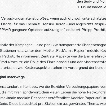
den Süd- und Nor
8. Juni im baden-
s Verpackungsmaterial großes, wenn auch oft noch unterschätztes
 Handel für das Thema zu sensibilisieren – und angesichts anspru
PPWR gangbare Optionen aufzuzeigen“, erläutert Philipp Prechtl,
 Motiv der Kampagne – eine per Lkw transportierte überlebensgro
Stationen halt. Unter dem Motto „Pack’s mit Papier“ möchte Koeh
r Packstoffe informieren. Zentrale Aspekte wie die Barrierefähig
Produktschutz, die Rolle des Einzelhandels und der Markenherste
terials sowie Kostenaspekte stehen im Vordergrund der bunde
gital unterwegs
nsstandort in Kehl aus, wo die flexiblen Verpackungspapiere vo
e, die mit ihren sprichwörtlichen vielen Leben die hohe Recyclingfä
r maximale mediale Resonanz veröffentlicht Koehler Paper auf Li
erie. Diese beleuchtet pro Station ein ausgewähltes Thema, wie 