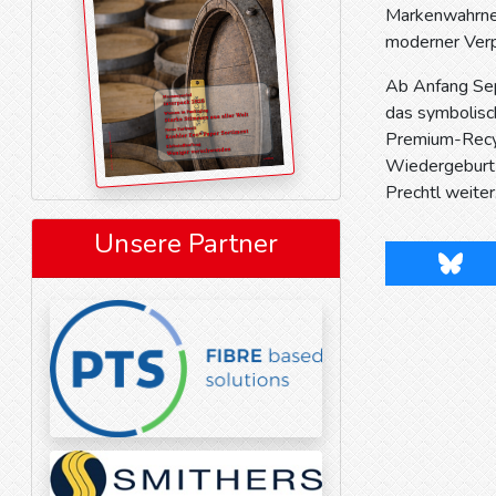
Markenwahrneh
moderner Verp
Ab Anfang Sep
das symbolisc
Premium-Recycl
Wiedergeburt 
Prechtl weiter
Unsere Partner
Blues