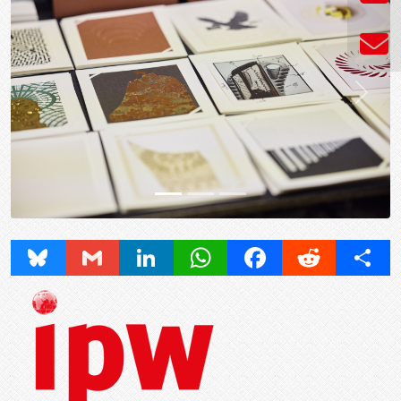
Prev
Next
Bluesky
Gmail
LinkedIn
WhatsApp
Facebook
Reddit
Share