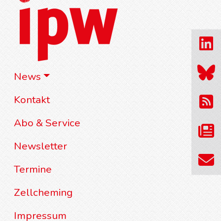
News
Kontakt
Abo & Service
Newsletter
Termine
Zellcheming
Impressum