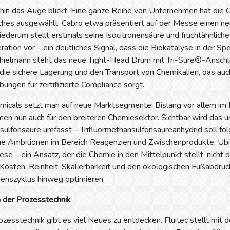
hin das Auge blickt: Eine ganze Reihe von Unternehmen hat die 
hes ausgewählt. Cabro etwa präsentiert auf der Messe einen ne
derum stellt erstmals seine Isocitronensäure und fruchtähnliche
ation vor – ein deutliches Signal, dass die Biokatalyse in der S
Thielmann steht das neue Tight-Head Drum mit Tri-Sure®-Anschlü
die sichere Lagerung und den Transport von Chemikalien, das auc
ungen für zertifizierte Compliance sorgt.
micals setzt man auf neue Marktsegmente: Bislang vor allem im P
n nun auch für den breiteren Chemiesektor. Sichtbar wird das u
sulfonsäure umfasst – Trifluormethansulfonsäureanhydrid soll fol
ne Ambitionen im Bereich Reagenzien und Zwischenprodukte. Ubi
se – ein Ansatz, der die Chemie in den Mittelpunkt stellt, nicht 
osten, Reinheit, Skalierbarkeit und den ökologischen Fußabdru
nszyklus hinweg optimieren.
der Prozesstechnik
ozesstechnik gibt es viel Neues zu entdecken. Fluitec stellt m