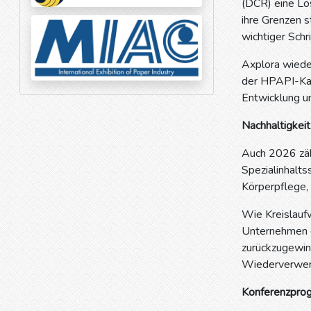
(DCR) eine Lös
ihre Grenzen s
wichtiger Schr
Axplora wieder
der HPAPI-Kap
Entwicklung un
Nachhaltigkeit
Auch 2026 zäh
Spezialinhalts
Körperpflege,
Wie Kreislaufw
Unternehmen e
zurückzugewin
Wiederverwer
Konferenzprog