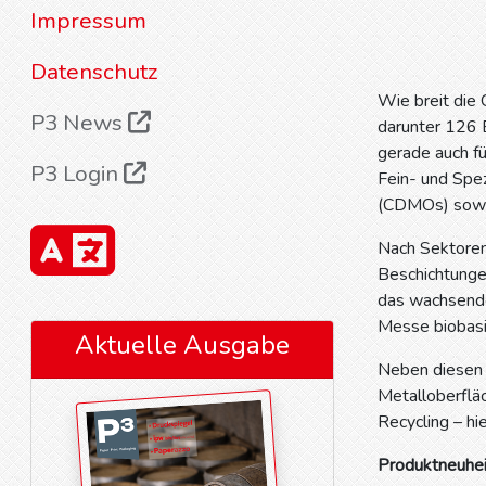
Impressum
Datenschutz
Wie breit die 
P3 News
darunter 126 E
gerade auch fü
P3 Login
Fein- und Spez
(CDMOs) sowie
Nach Sektoren
Beschichtunge
das wachsende 
Messe biobasi
Aktuelle Ausgabe
Neben diesen K
Metalloberfläc
Recycling – h
Produktneuhe