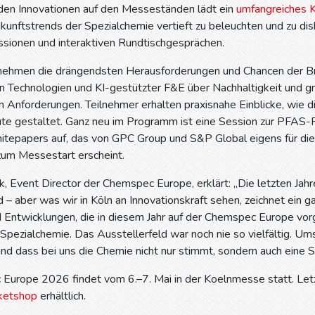
den Innovationen auf den Messeständen lädt ein
umfangreiches 
kunftstrends der Spezialchemie vertieft zu beleuchten und zu dis
sionen und interaktiven Rundtischgesprächen.
nehmen die drängendsten Herausforderungen und Chancen der Br
hen Technologien und KI-gestützter F&E über Nachhaltigkeit und g
en Anforderungen. Teilnehmer erhalten praxisnahe Einblicke, wie
e gestaltet. Ganz neu im Programm ist eine Session zur PFAS-Reg
itepapers auf, das von GPC Group und S&P Global eigens für d
zum Messestart erscheint.
k, Event Director der Chemspec Europe, erklärt: „Die letzten Jahr
 – aber was wir in Köln an Innovationskraft sehen, zeichnet ein 
 Entwicklungen, die in diesem Jahr auf der Chemspec Europe vorg
Spezialchemie. Das Ausstellerfeld war noch nie so vielfältig. Um
nd dass bei uns die Chemie nicht nur stimmt, sondern auch eine
Europe 2026 findet vom 6.–7. Mai in der Koelnmesse statt. Letz
ketshop
erhältlich.