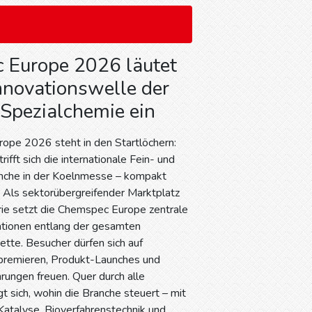
 Europe 2026 läutet
nnovationswelle der
 Spezialchemie ein
ope 2026 steht in den Startlöchern:
rifft sich die internationale Fein- und
nche in der Koelnmesse – kompakt
 Als sektorübergreifender Marktplatz
rie setzt die Chemspec Europe zentrale
ationen entlang der gesamten
tte. Besucher dürfen sich auf
premieren, Produkt-Launches und
rungen freuen. Quer durch alle
t sich, wohin die Branche steuert – mit
Katalyse, Bioverfahrenstechnik und