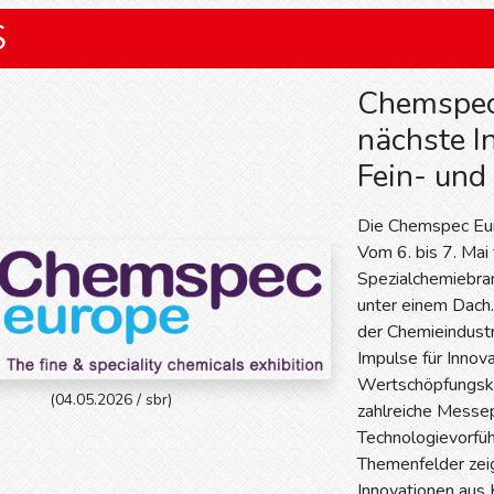
S
Chemspec
nächste I
Fein- und
Die Chemspec Eur
Vom 6. bis 7. Mai t
Spezialchemiebra
unter einem Dach.
der Chemieindust
Impulse für Innov
Wertschöpfungske
(04.05.2026 / sbr)
zahlreiche Messe
Technologievorfüh
Themenfelder zeig
Innovationen aus 