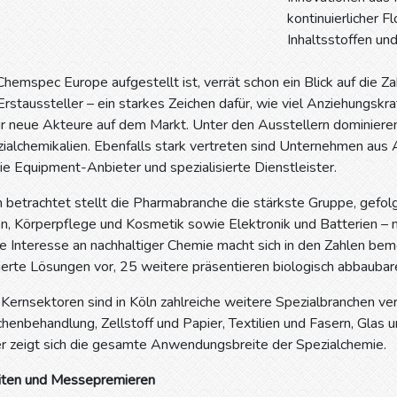
kontinuierlicher 
Inhaltsstoffen un
Chemspec Europe aufgestellt ist, verrät schon ein Blick auf die Za
rstaussteller – ein starkes Zeichen dafür, wie viel Anziehungskr
r neue Akteure auf dem Markt. Unter den Ausstellern dominieren
ialchemikalien. Ebenfalls stark vertreten sind Unternehmen aus 
 Equipment-Anbieter und spezialisierte Dienstleister.
 betrachtet stellt die Pharmabranche die stärkste Gruppe, gefo
n, Körperpflege und Kosmetik sowie Elektronik und Batterien – m
Interesse an nachhaltiger Chemie macht sich in den Zahlen beme
erte Lösungen vor, 25 weitere präsentieren biologisch abbaubar
ernsektoren sind in Köln zahlreiche weitere Spezialbranchen ve
henbehandlung, Zellstoff und Papier, Textilien und Fasern, Glas
ier zeigt sich die gesamte Anwendungsbreite der Spezialchemie.
iten und Messepremieren