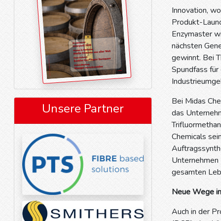
Innovation, wo
Produkt-Launc
Enzymaster wie
nächsten Gener
gewinnt. Bei 
Spundfass für 
Industrieumgeb
Bei Midas Che
Unsere Partner
das Unternehme
Trifluormethan
Chemicals sei
Auftragssynthe
Unternehmen K
gesamten Lebe
Neue Wege in 
Auch in der Pr