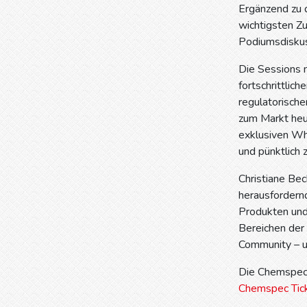
Ergänzend zu 
wichtigsten Zu
Podiumsdiskus
Die Sessions 
fortschrittlic
regulatorisch
zum Markt heut
exklusiven Wh
und pünktlich 
Christiane Bec
herausfordernd
Produkten und
Bereichen der 
Community – u
Die Chemspec 
Chemspec Tic