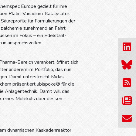
Chemspec Europe gezielt für ihre
uen Platin-Vanadium-Katalysator.
 Säureprofile für Formulierungen der
pezialchemie zunehmend an Fahrt
ssen im Fokus – ein Edelstahl-
h in anspruchsvollen
harma-Bereich verankert, öffnet sich
nter anderem im Portfolio, das nun
gen. Damit unterstreicht Midas
chem präsentiert ubispoke® für die
die Anlagentechnik. Damit will das
ck eines Moleküls über dessen
it dem dynamischen Kaskadenreaktor