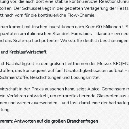
ung vor, die auch dort eine stabile kontinuierliche Reaktionsführ
toßen. Der Schlüssel liegt in der gezielten Verlagerung der Fests
itt nach vorn für die kontinuierliche Flow-Chemie.
um kommt mit frischen Investitionen nach Köln: 60 Millionen US-
azitäten am italienischen Standort Farmabios – darunter ein ne
d das Scale-up hochpotenter Wirkstoffe deutlich beschleunigen 
 und Kreislaufwirtschaft
lt Nachhaltigkeit zu den großen Leitthemen der Messe. SEQENS p
stoffen, das konsequent auf fünf Nachhaltigkeitssäulen aufbaut
 Schmierstoffe, Beschichtungen und Lösungsmittel.
irtschaft in der Praxis aussehen kann, zeigt Alsico: Gemeinsam m
in Verfahren entwickelt, um retroreflektierende Glasperlen aus
nen und wiederzuverwenden – und löst damit eine der hartnäckigs
tung.
ramm: Antworten auf die großen Branchenfragen