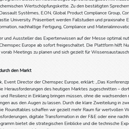
 chemischen Wertschöpfungskette. Zu den bestätigten Sprechern
Dassault Systèmes, E.ON, Global Product Compliance Group, Corn
tle University. Präsentiert werden Fallstudien und praxisnahe E
formation, nachhaltige Fertigung, Compliance und Materialinnovati
r und Aussteller das Expertenwissen auf der Messe optimal nut
Chemspec Europe ab sofort freigeschaltet. Die Plattform hilft Nu
s vorab Meetings zu planen und sich gezielt für Wissensaustausc
 durch den Markt
ck, Event Director der Chemspec Europe, erklärt: „Das Konfer
ie Herausforderungen des heutigen Marktes zugeschnitten – dor
 und Resilienz in Einklang bringen müssen, ohne die wachsenden 
ngen aus den Augen zu lassen. Durch die klare Zweiteilung in z
ie Roundtables schaffen wir gezielt mehr Raum für wertvollen 
forderungen, digitale Transformation in der F&E oder eine nachh
gramm bietet die strategischen Einblicke und die technische Ex