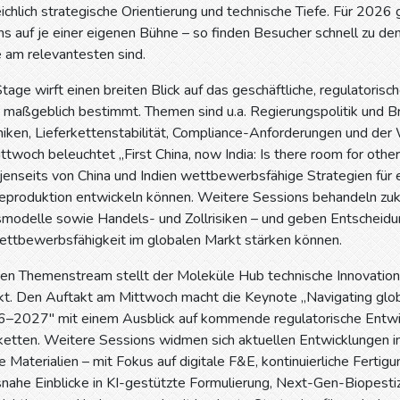
reichlich strategische Orientierung und technische Tiefe. Für 2026 
auf je einer eigenen Bühne – so finden Besucher schnell zu den In
 am relevantesten sind.
tage wirft einen breiten Blick auf das geschäftliche, regulatoris
 maßgeblich bestimmt. Themen sind u.a. Regierungspolitik und B
en, Lieferkettenstabilität, Compliance-Anforderungen und der W
twoch beleuchtet „First China, now India: Is there room for oth
nseits von China und Indien wettbewerbsfähige Strategien für ein
ieproduktion entwickeln können. Weitere Sessions behandeln zu
smodelle sowie Handels- und Zollrisiken – und geben Entscheidun
Wettbewerbsfähigkeit im globalen Markt stärken können.
ten Themenstream stellt der Moleküle Hub technische Innovation
kt. Den Auftakt am Mittwoch macht die Keynote „Navigating globa
6–2027" mit einem Ausblick auf kommende regulatorische Entw
rketten. Weitere Sessions widmen sich aktuellen Entwicklungen 
e Materialien – mit Fokus auf digitale F&E, kontinuierliche Fert
snahe Einblicke in KI-gestützte Formulierung, Next-Gen-Biopestizi