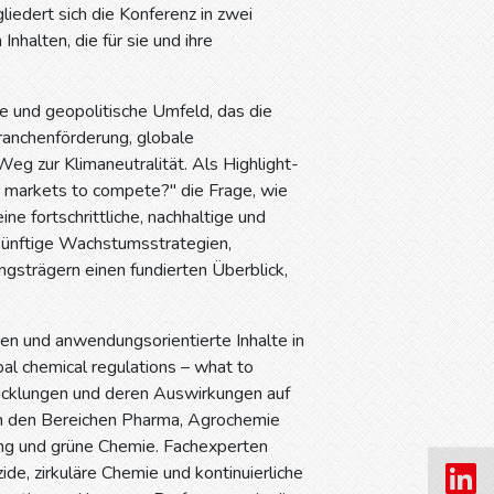
gliedert sich die Konferenz in zwei
halten, die für sie und ihre
che und geopolitische Umfeld, das die
ranchenförderung, globale
eg zur Klimaneutralität. Als Highlight-
er markets to compete?" die Frage, wie
e fortschrittliche, nachhaltige und
künftige Wachstumsstrategien,
gsträgern einen fundierten Überblick,
en und anwendungsorientierte Inhalte in
l chemical regulations – what to
icklungen und deren Auswirkungen auf
in den Bereichen Pharma, Agrochemie
igung und grüne Chemie. Fachexperten
de, zirkuläre Chemie und kontinuierliche