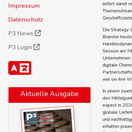
liefert damit 
Impressum
Themenstreams 
Geschäftsziele
Datenschutz
Die Strategy S
P3 News
Branche heute
Handelsdynamik
P3 Login
Session am Mit
Unternehmen je
digitale Chem
Partnerschaft
wie sie ihre 
In einem zwei
Aktuelle Ausgabe
den Mittelpun
expect in 202
globale Liefe
und nachhaltig
erhalten praxi