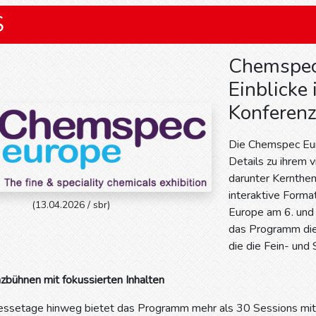
S
Chemspec 
Einblicke 
Konferen
Die Chemspec Eur
Details zu ihrem
darunter Kernthe
interaktive Form
(13.04.2026 / sbr)
Europe am 6. und 
das Programm di
die die Fein- un
zbühnen mit fokussierten Inhalten
ssetage hinweg bietet das Programm mehr als 30 Sessions mit