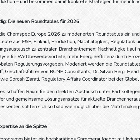
duktion – und bekommen damit konkrete Strategien für mehr Inno
dig: Die neuen Roundtables für 2026
 die Chemspec Europe 2026 zu moderierten Roundtables ein und b
leute aus F&E, Einkauf, Produktion, Nachhaltigkeit, Regulatorik u
rungsaustausch zu zentralen Branchenthemen: Nachhaltigkeit auf
lyse für Wettbewerbsvorteile, mehr Energieeffizienz durch Pro
balen Regulierungsvorgaben. Moderiert werden die Roundtables 
off, Geschäftsführer von BCNP Consultants; Dr. Silvan Berg, He
wie Sorosh Ziarati, Regulatory Affairs Coordinator bei der Globa
es schaffen Raum für den direkten Austausch unter Fachkollegen
er und gemeinsame Lösungsansätze für aktuelle Branchenherausf
eressenten sollten sich so bald wie möglich über die Matchmaki
pertise an die Spitze
programm bietet ein hochkarätiges Sprecheraufgebot mit Industr