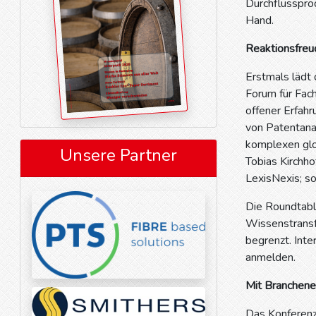
Durchflusspro
Hand.
Reaktionsfreu
Erstmals lädt
Forum für Fach
offener Erfah
von Patentana
komplexen glo
Unsere Partner
Tobias Kirchh
LexisNexis; so
Die Roundtabl
Wissenstransf
begrenzt. Int
anmelden.
Mit Branchenex
Das Konferenz