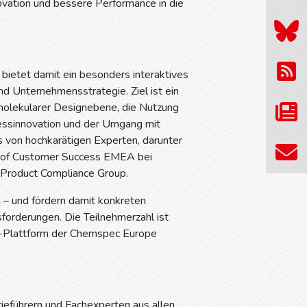
vation und bessere Performance in die
ietet damit ein besonders interaktives
nd Unternehmensstrategie. Ziel ist ein
 molekularer Designebene, die Nutzung
zessinnovation und der Umgang mit
von hochkarätigen Experten, darunter
ad of Customer Success EMEA bei
l Product Compliance Group.
 – und fördern damit konkreten
orderungen. Die Teilnehmerzahl ist
ng-Plattform der Chemspec Europe
ieführern und Fachexperten aus allen