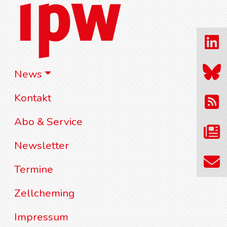
News
Kontakt
Abo & Service
Newsletter
Termine
Zellcheming
Impressum