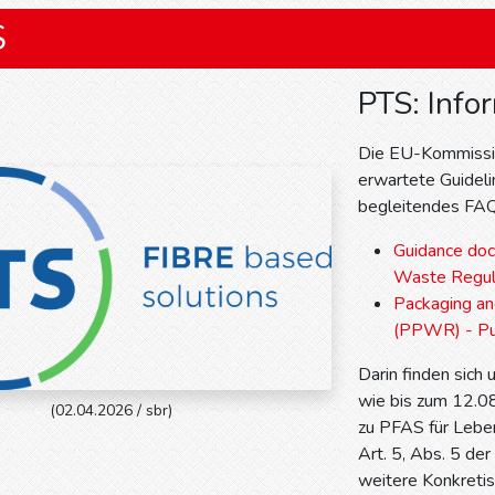
S
PTS: Inf
Die EU-Kommissio
erwartete Guidel
begleitendes FAQ
Guidance doc
Waste Regul
Packaging an
(PPWR) - Pub
Darin finden sich
wie bis zum 12.0
(02.04.2026 / sbr)
zu PFAS für Lebe
Art. 5, Abs. 5 d
weitere Konkretis