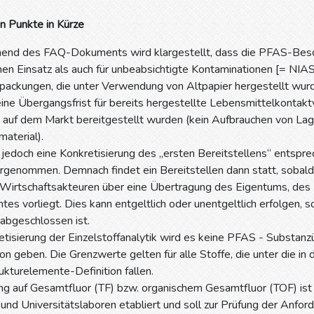
n Punkte in Kürze
hend des FAQ-Dokuments wird klargestellt, dass die PFAS-Bes
chen Einsatz als auch für unbeabsichtigte Kontaminationen [= NIAS
packungen, die unter Verwendung von Altpapier hergestellt wurde
eine Übergangsfrist für bereits hergestellte Lebensmittelkontak
t auf dem Markt bereitgestellt wurden (kein Aufbrauchen von La
material).
jedoch eine Konkretisierung des „ersten Bereitstellens“ entspre
orgenommen. Demnach findet ein Bereitstellen dann statt, sobal
Wirtschaftsakteuren über eine Übertragung des Eigentums, des 
tes vorliegt. Dies kann entgeltlich oder unentgeltlich erfolgen, 
abgeschlossen ist.
etisierung der Einzelstoffanalytik wird es keine PFAS - Substanz
n geben. Die Grenzwerte gelten für alle Stoffe, die unter die 
kturelemente-Definition fallen.
ng auf Gesamtfluor (TF) bzw. organischem Gesamtfluor (TOF) ist
und Universitätslaboren etabliert und soll zur Prüfung der Anfo