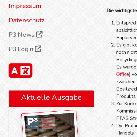
Impressum
Die wichtigste
Datenschutz
Entsprec
absichtli
P3 News
Papierver
Es gibt k
P3 Login
noch nich
Recycling
Es wurde 
Office
) v
zwischen 
Besitzrech
Aktuelle Ausgabe
Produkts 
Zur Konkr
Kommissio
PFAS Stru
Die Prüfu
Handels- 