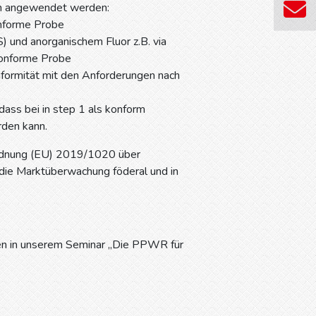
hen angewendet werden:
onforme Probe
 und anorganischem Fluor z.B. via
konforme Probe
nformität mit den Anforderungen nach
dass bei in step 1 als konform
rden kann.
rdnung (EU) 2019/1020 über
die Marktüberwachung föderal und in
gen in unserem Seminar „Die PPWR für