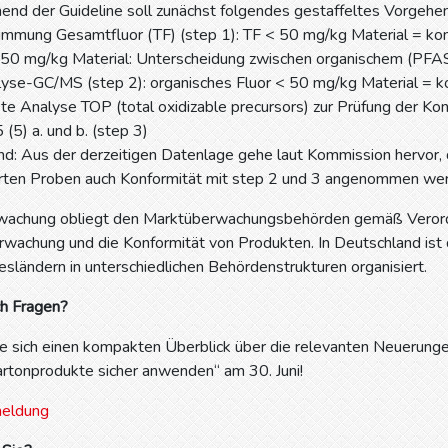
end der Guideline soll zunächst folgendes gestaffeltes Vorge
immung Gesamtfluor (TF) (step 1): TF < 50 mg/kg Material = k
 50 mg/kg Material: Unterscheidung zwischen organischem (PFAS)
lyse-GC/MS (step 2): organisches Fluor < 50 mg/kg Material = 
te Analyse TOP (total oxidizable precursors) zur Prüfung der Ko
5 (5) a. und b. (step 3)
nd: Aus der derzeitigen Datenlage gehe laut Kommission hervor, 
ierten Proben auch Konformität mit step 2 und 3 angenommen we
wachung obliegt den Marktüberwachungsbehörden gemäß Vero
wachung und die Konformität von Produkten. In Deutschland ist 
sländern in unterschiedlichen Behördenstrukturen organisiert.
h Fragen?
ie sich einen kompakten Überblick über die relevanten Neuerun
artonprodukte sicher anwenden“ am 30. Juni!
meldung