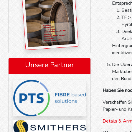
Entsprech
Best
TF >
Pyro
Direk
Art. 
Hintergru
identifiz
Unsere Partner
Die Über
Marktüber
den Bunde
Haben Sie noc
Verschaffen S
Papier- und K
Details & An