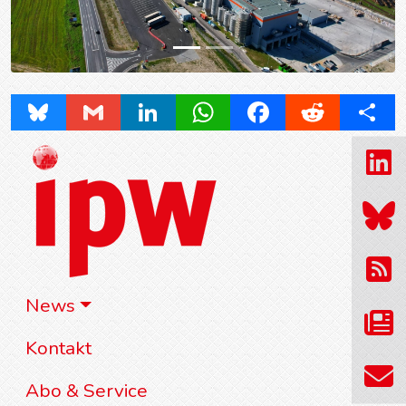
Bluesky
Gmail
LinkedIn
WhatsApp
Facebook
Reddit
Share
News
Kontakt
Abo & Service