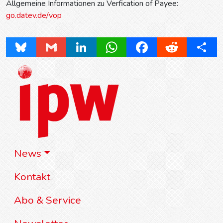
Allgemeine Informationen zu Verfication of Payee:
go.datev.de/vop
Bluesky
Gmail
LinkedIn
WhatsApp
Facebook
Reddit
Share
News
Kontakt
Abo & Service