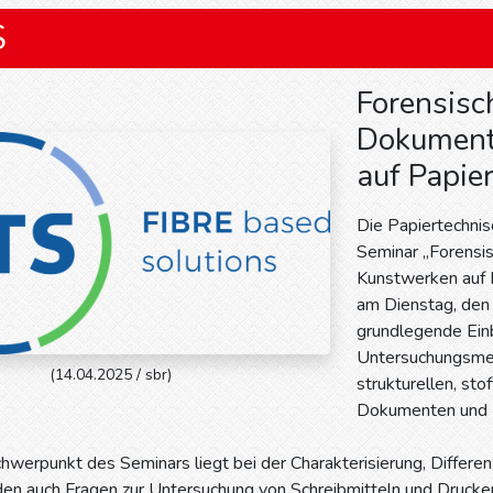
S
Forensisc
Dokument
auf Papie
Die Papiertechnisc
Seminar „Forensi
Kunstwerken auf P
am Dienstag, den
grundlegende Einb
Untersuchungsme
(14.04.2025 / sbr)
strukturellen, st
Dokumenten und K
erpunkt des Seminars liegt bei der Charakterisierung, Differen
n auch Fragen zur Untersuchung von Schreibmitteln und Drucke